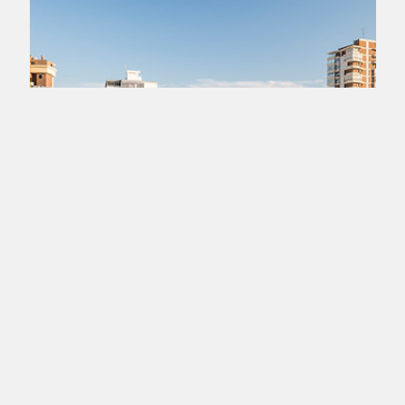
gtag('event', 'purchase', { 'transaction_id': 't_12345', 'currency': 'USD',
'value': 1.23, user_data: { email_address: 'johnsmith@email.com',
phone_number: '1234567890', address: { first_name: 'john', last_name:
'smith', city: 'menlopark', region: 'ca', postal_code: '94025', country: 'usa',
}, }, items: [{ item_name: 'foo', quantity: 5, price: 123.45, item_category:
'bar', item_brand : 'baz', }], });
БРОНИРОВАНИЕ
АВТОМОБИЛЯ