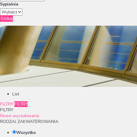
Sypialnia
Szukaj
List
FILTRY
FILTRY
FILTRY
Nowe wyszukiwanie
RODZAJ ZAKWATEROWANIA
Wszystko